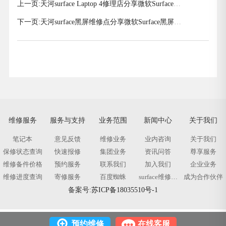
上一页:
天河surface Laptop 4修理店分享微软Surface
Laptop 4笔记本怎么样
下一页:
天河surface黑屏维修点分享微软Surface黑屏无
法开机如何解决
维修服务
服务与支持
业务范围
新闻中心
关于我们
笔记本
意见反馈
维修业务
业内咨询
关于我们
保修状态查询
快速报修
集团业务
资讯问答
尊享服务
维修备件价格
预约服务
联系我们
加入我们
企业业务
维修进度查询
寄修服务
百度蜘蛛
surface维修标
成为合作伙伴
签
备案号:
苏ICP备18035510号-1
预约维修
在线客服