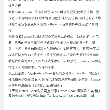
细节表现
微软Surface Book3灵感来源于Surface触摸笔记录,使用更流畅、更
灵敏,支持倾斜画阴影;配备背光键盘,打字快捷流畅;同时还配备了增
强矩阵远场双麦克风和支持dolbyaudio音效的扬声器,音质清晰响
亮.
此外,微软Surface Book3还配备了三种工作模式：强大的笔记本电
脑、优秀的平板电脑和便携式工作室.笔记本模式配备全尺寸键
盘、大尺寸灵敏触摸板和自然流畅的触摸屏,更强大、更高效;平板
模式可切换到13.5英寸或15英寸平板模式,功能强大,可轻松滑动查
看照片和浏览网页;工作室模式采用Surface触摸笔、Surfacedial和高
端显卡,可准确绘制、书写和描述.
以上就是关于"天河surface Book售后网点分享surface Book3配置和
性能相关参数介绍"的相关内容,希望对您有所帮助,更多关于Surface
维修教程,敬请关注天河Surface维修中心.
【天河surface Book售后网点分享surface Book3配置和性能相关
参数介绍】内容来源:http://surface.svip-fix.cn/news/26.html